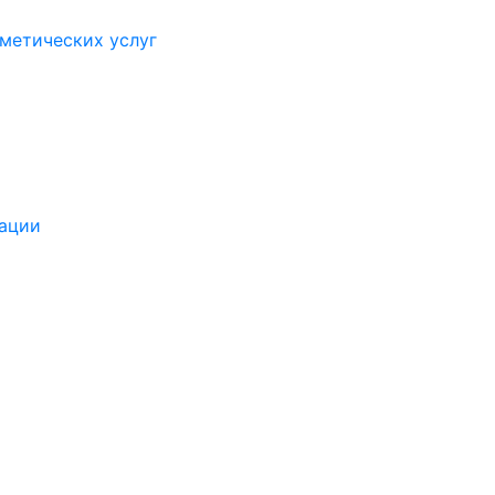
метических услуг
зации