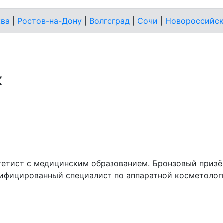
ва
|
Ростов-на-Дону
|
Волгоград
|
Сочи
|
Новороссийс
ж
тетист с медицинским образованием. Бронзовый призёр
тифицированный специалист по аппаратной косметолог