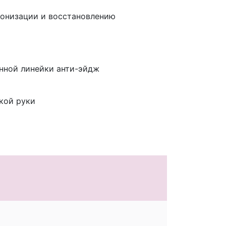
тонизации и восстановлению
онной линейки анти-эйдж
кой руки