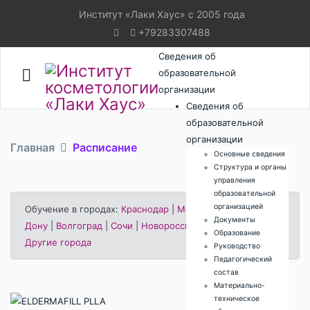
Институт «Лаки Хаус» с 2005 года
+79283307488
Сведения об
образовательной
организации
Сведения об
образовательной
организации
Главная
Расписание
Основные сведения
Структура и органы
управления
образовательной
организацией
Обучение в городах:
Краснодар
|
Москва
|
Ростов-на-
Документы
Дону
|
Волгоград
|
Сочи
|
Новороссийск
|
Ставрополь
|
Образование
Другие города
Руководство
Педагогический
состав
Материально-
техническое