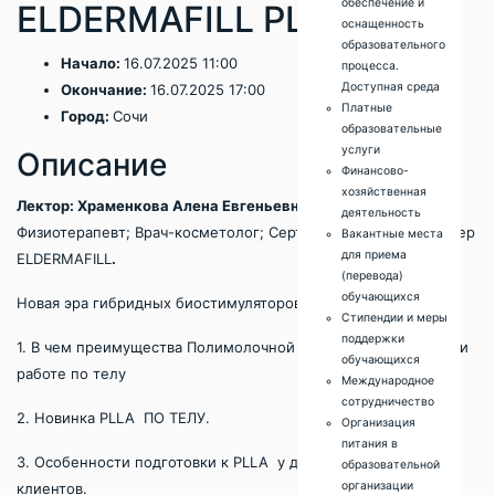
обеспечение и
ELDERMAFILL PLLA
оснащенность
образовательного
Начало:
16.07.2025 11:00
процесса.
Доступная среда
Окончание:
16.07.2025 17:00
Платные
Город:
Сочи
образовательные
услуги
Описание
Финансово-
хозяйственная
Лектор: Храменкова Алена Евгеньевна
(Красноярск) -
деятельность
Физиотерапевт; Врач-косметолог; Сертифицированный тренер
Вакантные места
для приема
ELDERMAFILL
.
(перевода)
обучающихся
Новая эра гибридных биостимуляторов PLLA Eldermafill
Стипендии и меры
поддержки
1. В чем преимущества Полимолочной кислоты, особенно при
обучающихся
работе по телу
Международное
сотрудничество
2. Новинка PLLA ПО ТЕЛУ.
Организация
питания в
3. Особенности подготовки к PLLA у диспластических
образовательной
организации
клиентов.