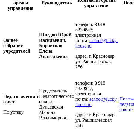
Контакты органа
органа
Руководитель
Пол
управления
управления
телефон: 8 918
4339847;
Шведов Юрий
электронная
Общее
Васильевич,
почта:
school@lucky-
собрание
Боровская
house.ru
учредителей
Елена
адрес: г. Краснодар,
Анатольевна
ул. Рашпилевская,
256
телефон: 8 918
4339847;
Председатель
электронная
Педагогического
Педагогический
Полож
почта:
school@lucky-
совета —
совет
педаго
house.ru
Дунаевская
совете
По уставу
Марина
адрес: г. Краснодар,
Владимировна
ул. Рашпилевская,
256