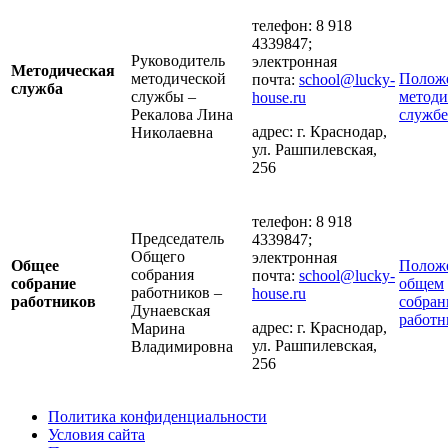
телефон: 8 918
4339847;
Руководитель
электронная
Методическая
методической
Полож
почта:
school@lucky-
служба
службы –
методи
house.ru
Рекалова Лина
службе
адрес: г. Краснодар,
Николаевна
ул. Рашпилевская,
256
телефон: 8 918
Председатель
4339847;
Общего
электронная
Общее
Полож
собрания
почта:
school@lucky-
собрание
общем
работников –
house.ru
работников
собран
Дунаевская
работн
адрес: г. Краснодар,
Марина
ул. Рашпилевская,
Владимировна
256
Политика конфиденциальности
Условия сайта